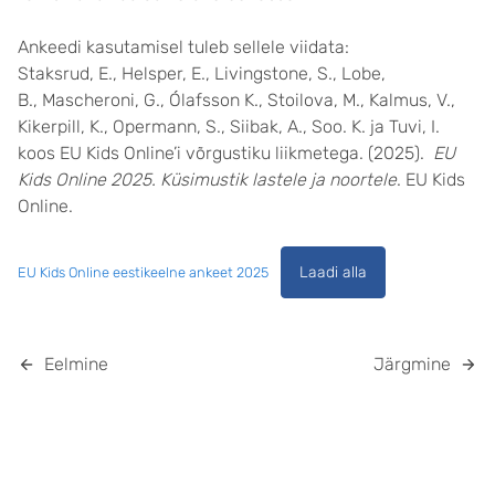
Ankeedi kasutamisel tuleb sellele viidata:
Staksrud, E., Helsper, E., Livingstone, S., Lobe,
B., Mascheroni, G., Ólafsson K., Stoilova, M., Kalmus, V.,
Kikerpill, K., Opermann, S., Siibak, A., Soo. K. ja Tuvi, I.
koos EU Kids Online’i võrgustiku liikmetega. (2025).
EU
Kids Online 2025. Küsimustik lastele ja noortele
. EU Kids
Online.
Laadi alla
EU Kids Online eestikeelne ankeet 2025
Eelmine
Järgmine