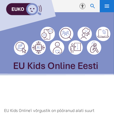
Liigu edasi põhisisu juurde
Juurdepääsetavus
Küsitlusuuringu ankeet, 2025
EU Kids Online’i võrgustik on pööranud alati suurt