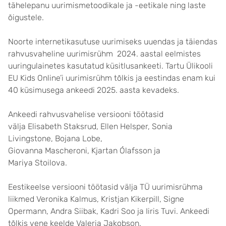
tähelepanu uurimismetoodikale ja -eetikale ning laste
õigustele.
Noorte internetikasutuse uurimiseks uuendas ja täiendas
rahvusvaheline uurimisrühm 2024. aastal eelmistes
uuringulainetes kasutatud küsitlusankeeti. Tartu Ülikooli
EU Kids Online’i uurimisrühm tõlkis ja eestindas enam kui
40 küsimusega ankeedi 2025. aasta kevadeks.
Ankeedi rahvusvahelise versiooni töötasid
välja Elisabeth Staksrud, Ellen Helsper, Sonia
Livingstone, Bojana Lobe,
Giovanna Mascheroni, Kjartan Ólafsson ja
Mariya Stoilova.
Eestikeelse versiooni töötasid välja TÜ uurimisrühma
liikmed Veronika Kalmus, Kristjan Kikerpill, Signe
Opermann, Andra Siibak, Kadri Soo ja Iiris Tuvi. Ankeedi
tõlkis vene keelde Valeria Jakobson.