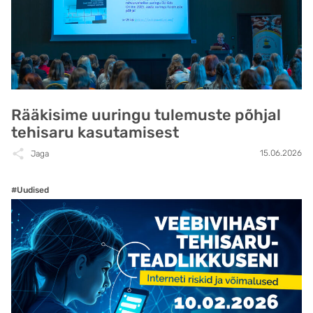
Rääkisime uuringu tulemuste põhjal
tehisaru kasutamisest
15.06.2026
Jaga
#Uudised