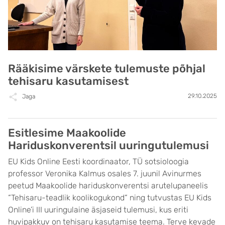
Rääkisime värskete tulemuste põhjal
tehisaru kasutamisest
29.10.2025
Jaga
Esitlesime Maakoolide
Hariduskonverentsil uuringutulemusi
EU Kids Online Eesti koordinaator, TÜ sotsioloogia
professor Veronika Kalmus osales 7. juunil Avinurmes
peetud Maakoolide hariduskonverentsi arutelupaneelis
“Tehisaru-teadlik koolikogukond“ ning tutvustas EU Kids
Online’i III uuringulaine äsjaseid tulemusi, kus eriti
huvipakkuv on tehisaru kasutamise teema. Terve kevade