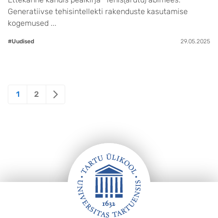
Generatiivse tehisintellekti rakenduste kasutamise
kogemused ...
#Uudised
29.05.2025
Posts
1
2
pagination
Jalus