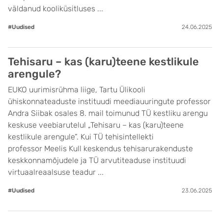
väldanud kooliküsitluses ...
#Uudised
24.06.2025
Tehisaru – kas (karu)teene kestlikule
arengule?
EUKO uurimisrühma liige, Tartu Ülikooli
ühiskonnateaduste instituudi meediauuringute professor
Andra Siibak osales 8. mail toimunud TÜ kestliku arengu
keskuse veebiarutelul „Tehisaru – kas (karu)teene
kestlikule arengule“. Kui TÜ tehisintellekti
professor Meelis Kull keskendus tehisarurakenduste
keskkonnamõjudele ja TÜ arvutiteaduse instituudi
virtuaalreaalsuse teadur ...
#Uudised
23.06.2025