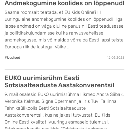
Andmekogumine koolides on lõppenud!
Saame rõõmsalt teatada, et EU Kids Online’i III
uuringulaine andmekogumine koolides on lõppenud! Iga
lapse andmed on väga oluline panus nii Eesti teadusesse
ja poliitikakujundamisse kui ka rahvusvahelisse
andmekogusse, mis võimaldab võrrelda Eesti lapsi teiste
Euroopa riikide lastega. Väike ...
#Uudised
12.06.2025
EUKO uurimisrühm Eesti
Sotsiaalteaduste Aastakonverentsil
9. mail osalesid EUKO uurimisrühma liikmed Andra Siibak,
Veronika Kalmus, Signe Opermann ja Iiris Tuvi Tallinna
Tehnikaülikoolis Eesti Sotsiaalteaduste
Aastakonverentsil, kus neljakesi tutvustati EU Kids
Online Eesti kvalitatiivuuringu esmaseid tulemusi.
Ettekanne kandis pealkirja “Tehis(arutu) abimees: