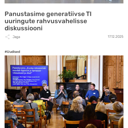
Panustasime generatiivse TI
uuringute rahvusvahelisse
diskussiooni
17.12.2025
Jaga
#Uudised