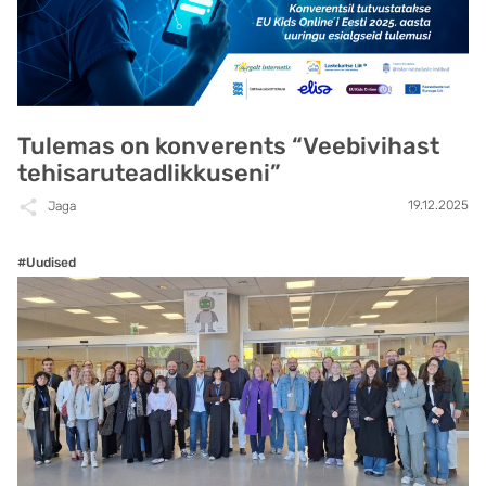
Tulemas on konverents “Veebivihast
tehisaruteadlikkuseni”
19.12.2025
Jaga
#Uudised